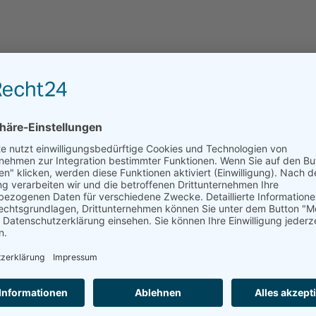
Leider kann das Haus über residenzen.de nicht dire
angefragt werden.
ANFRAGE AN EINRICHTUNGEN DER REGION