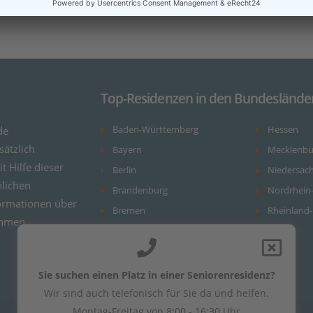
Top-Residenzen in den Bundeslände
de
Baden-Württemberg
Hessen
ätzlich
Bayern
Mecklenb
it Hilfe dieser
Berlin
Niedersac
nlichen
Brandenburg
Nordrhein
ormationen über
Bremen
Rheinland-
ehmen.
Hamburg
Sie suchen einen Platz in einer Seniorenresidenz?
Wir sind auch telefonisch für Sie da und helfen.
Montag-Freitag von 8:00 - 16:30 Uhr