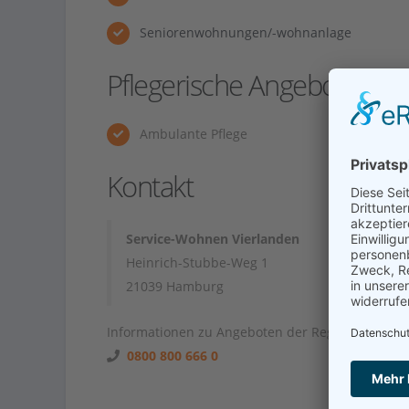
Seniorenwohnungen/-wohnanlage
Pflegerische Angebote
Ambulante Pflege
Kontakt
Service-Wohnen Vierlanden
Heinrich-Stubbe-Weg 1
21039 Hamburg
Informationen zu Angeboten der Region unter
0800 800 666 0