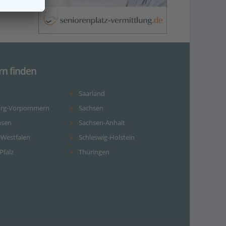
rn finden
Saarland
urg-Vorpommern
Sachsen
hsen
Sachsen-Anhalt
-Westfalen
Schleswig-Holstein
Pfalz
Thüringen