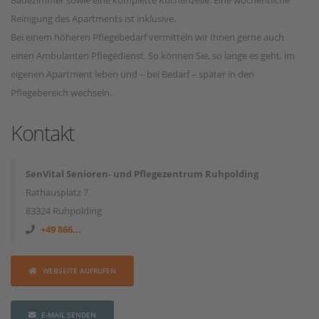
Badezimmer sowie eine komplette Küchenzeile. Eine wöchentliche
Reinigung des Apartments ist inklusive.
Bei einem höheren Pflegebedarf vermitteln wir Ihnen gerne auch
einen Ambulanten Pflegedienst. So können Sie, so lange es geht, im
eigenen Apartment leben und – bei Bedarf – später in den
Pflegebereich wechseln.
Kontakt
SenVital Senioren- und Pflegezentrum Ruhpolding
Rathausplatz 7
83324 Ruhpolding
+49 866...
WEBSEITE AUFRUFEN
E-MAIL SENDEN