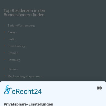
Top-Residenzen in den
Bundesländern finden
Baden-Württemberg
Bayern
Berlin
Brandenburg
Bremen
Hamburg
Hessen
Mecklenburg-Vorpommern
Niedersachsen
Nordrhein-Westfalen
Rheinland-Pfalz