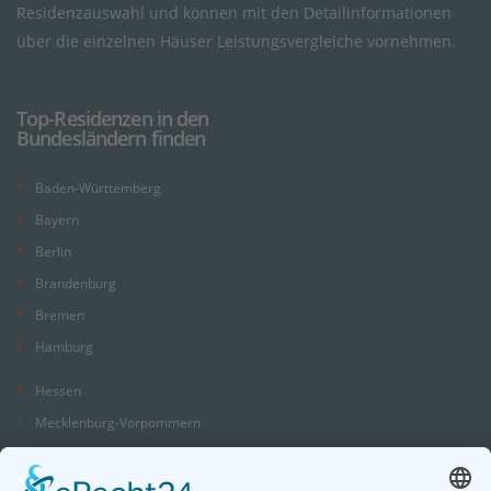
Residenzauswahl und können mit den Detailinformationen
über die einzelnen Häuser Leistungsvergleiche vornehmen.
Top-Residenzen in den
Bundesländern finden
Baden-Württemberg
Bayern
Berlin
Brandenburg
Bremen
Hamburg
Hessen
Mecklenburg-Vorpommern
Niedersachsen
Nordrhein-Westfalen