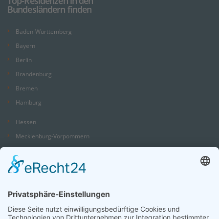
Top-Residenzen in den
Bundesländern finden
Baden-Württemberg
Bayern
Berlin
Brandenburg
Bremen
Hamburg
Hessen
Mecklenburg-Vorpommern
Niedersachsen
Nordrhein-Westfalen
Rheinland-Pfalz
Saarland
Sachsen