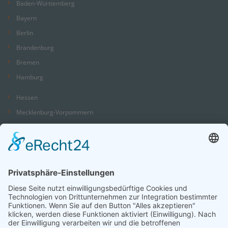
Baden-Württemberg
Bayern
Berlin
Brandenburg
Bremen
Hamburg
Hessen
Mecklenburg-Vorpommern
Niedersachsen
Nordrhein-Westfalen
Rheinland-Pfalz
Saarland
Sachsen
Sachsen-Anhalt
Schleswig-Holstein