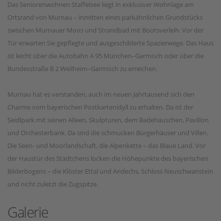
Das Seniorenwohnen Staffelsee liegt in exklusiver Wohnlage am
Ortsrand von Murnau – inmitten eines parkähnlichen Grundstücks
zwischen Murnauer Moos und Strandbad mit Bootsverleih. Vor der
Tür erwarten Sie gepflegte und ausgeschilderte Spazierwege. Das Haus
ist leicht über die Autobahn A 95 München–Garmisch oder über die
Bundesstraße B 2 Weilheim–Garmisch zu erreichen.
Murnau hat es verstanden, auch im neuen Jahrtausend sich den
Charme vom bayerischen Postkartenidyll zu erhalten. Da ist der
Seidlpark mit seinen Alleen, Skulpturen, dem Badehäuschen, Pavillon
und Orchesterbank. Da sind die schmucken Bürgerhäuser und Villen.
Die Seen- und Moorlandschaft, die Alpenkette – das Blaue Land. Vor
der Haustür des Städtchens locken die Höhepunkte des bayerischen
Bilderbogens – die Klöster Ettal und Andechs, Schloss Neuschwanstein
und nicht zuletzt die Zugspitze.
Galerie