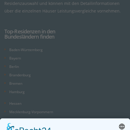
Residenzauswahl und können mit den Detailinformationen
über die einzelnen Häuser Leistungsvergleiche vornehmen.
Top-Residenzen in den
Bundesländern finden
Baden-Württemberg
Bayern
Berlin
Brandenburg
Bremen
Hamburg
Hessen
Mecklenburg-Vorpommern
Niedersachsen
Nordrhein-Westfalen