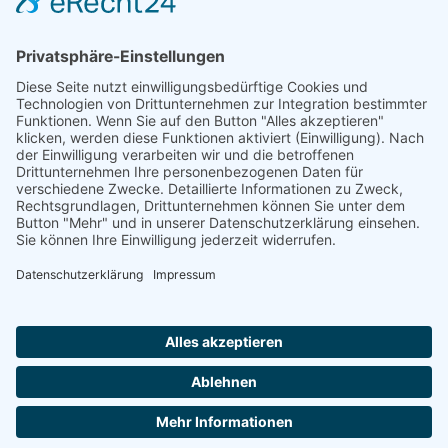
Rheinland-Pfalz
Saarland
Sachsen
Sachsen-Anhalt
Schleswig-Holstein
Thüringen
Ein Portal der
ProAgeMedia GmbH & Co. KG
.
Informationen für Anbieter
Nutzungsbedingungen
Datenschutz
Impressum