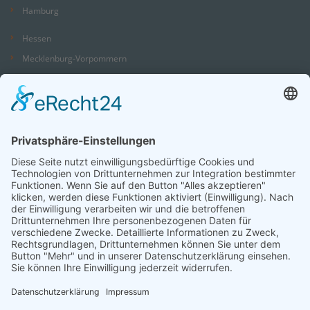
Hamburg
Hessen
Mecklenburg-Vorpommern
Niedersachsen
Nordrhein-Westfalen
Rheinland-Pfalz
Saarland
Sachsen
Sachsen-Anhalt
Schleswig-Holstein
Thüringen