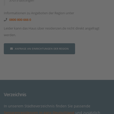
37075 Göttingen
Informationen zu Angeboten der Region unter
0800 800 666 0
Leider kann das Haus über residenzen.de nicht direkt angefragt
werden.
ANFRAGE AN EINRICHTUNGEN DER REGION
Verzeichnis
In unserem Städteverzeichnis finden Sie passende
Seniorenresidenzen in ganz Deutschland
und zusätzlich