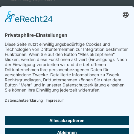
Niedersachsen
Nordrhein-Westfalen
Rheinland-Pfalz
Saarland
Sachsen
Sachsen-Anhalt
Schleswig-Holstein
Thüringen
Ein Portal der
ProAgeMedia GmbH & Co. KG
.