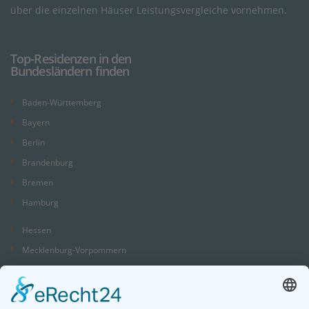
über die einzelnen Häuser Leistungsvergleiche vornehmen.
Top-Residenzen in den
Bundesländern finden
Baden-Württemberg
Bayern
Berlin
Brandenburg
Bremen
Hamburg
Hessen
Mecklenburg-Vorpommern
Niedersachsen
Nordrhein-Westfalen