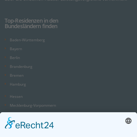
Top-Residenzen in den
Bundesländern finden
Baden-Württemberg
Bayern
Berlin
Brandenburg
Bremen
Hamburg
Hessen
Mecklenburg-Vorpommern
Niedersachsen
Nordrhein-Westfalen
Rheinland-Pfalz