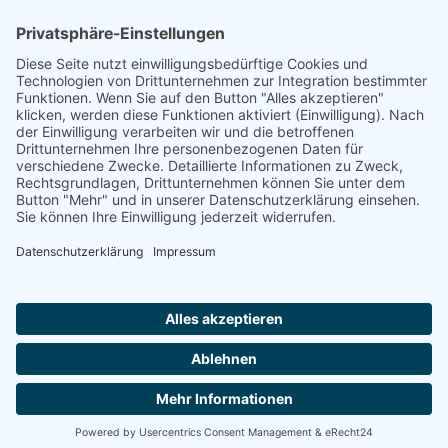
Rheinland-Pfalz
Saarland
Sachsen
Sachsen-Anhalt
Schleswig-Holstein
Thüringen
Ein Portal der
ProAgeMedia GmbH & Co. KG
.
Informationen für Anbieter
Nutzungsbedingungen
Datenschutz
Impressum