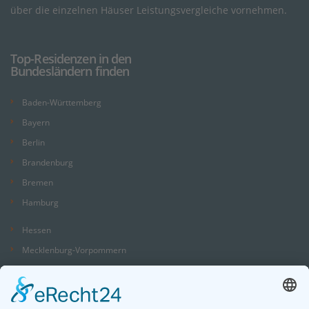
über die einzelnen Häuser Leistungsvergleiche vornehmen.
Top-Residenzen in den
Bundesländern finden
Baden-Württemberg
Bayern
Berlin
Brandenburg
Bremen
Hamburg
Hessen
Mecklenburg-Vorpommern
Niedersachsen
Nordrhein-Westfalen