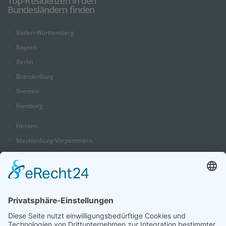
Top-Residenzen in den
Bundesländern finden
Baden-Württemberg
Bayern
Berlin
Brandenburg
Bremen
Hamburg
Hessen
Mecklenburg-Vorpommern
Niedersachsen
Nordrhein-Westfalen
Rheinland-Pfalz
Saarland
Sachsen