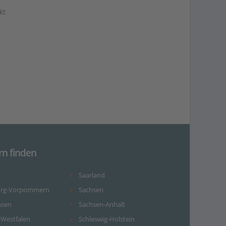
kt
rn finden
Saarland
urg-Vorpommern
Sachsen
hsen
Sachsen-Anhalt
-Westfalen
Schleswig-Holstein