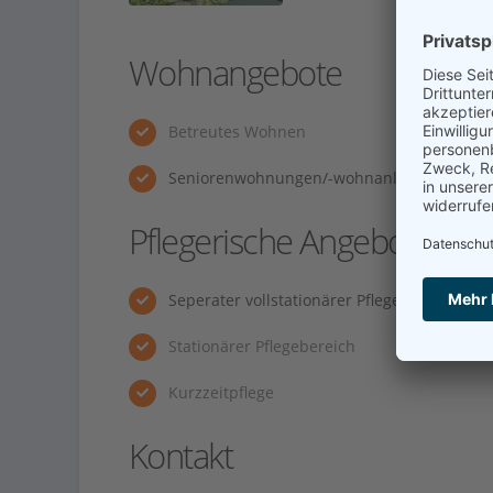
Wohnangebote
Betreutes Wohnen
Seniorenwohnungen/-wohnanlage
Pflegerische Angebote
Seperater vollstationärer Pflegebereich
Stationärer Pflegebereich
Kurzzeitpflege
Kontakt