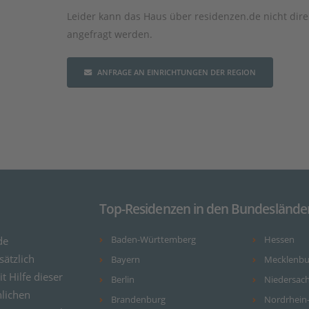
Leider kann das Haus über residenzen.de nicht dire
angefragt werden.
ANFRAGE AN EINRICHTUNGEN DER REGION
Top-Residenzen in den Bundeslände
de
Baden-Württemberg
Hessen
ätzlich
Bayern
Mecklenb
it Hilfe dieser
Berlin
Niedersac
nlichen
Brandenburg
Nordrhein