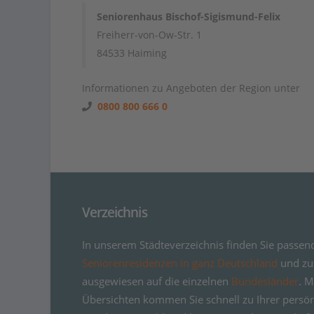
Seniorenhaus Bischof-Sigismund-Felix
Freiherr-von-Ow-Str. 1
84533 Haiming
Informationen zu Angeboten der Region unter
0800 800 666 0
Verzeichnis
In unserem Städteverzeichnis finden Sie passen
Seniorenresidenzen in ganz Deutschland
und zus
ausgewiesen auf die einzelnen
Bundesländer
. M
Übersichten kommen Sie schnell zu Ihrer persö