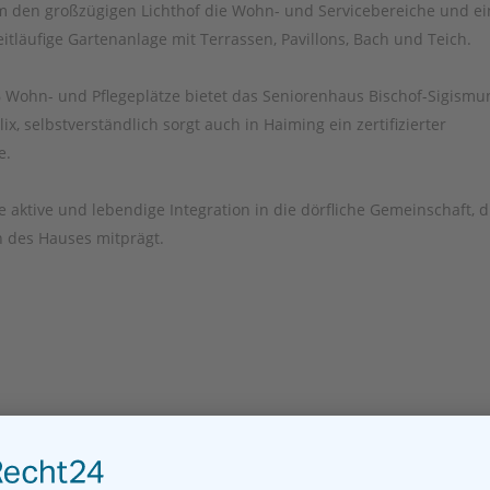
 den großzügigen Lichthof die Wohn- und Servicebereiche und ei
itläufige Gartenanlage mit Terrassen, Pavillons, Bach und Teich.
 Wohn- und Pflegeplätze bietet das Seniorenhaus Bischof-Sigismu
lix, selbstverständlich sorgt auch in Haiming ein zertifizierter
e.
aktive und lebendige Integration in die dörfliche Gemeinschaft, d
n des Hauses mitprägt.