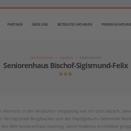
PARTNER
ÜBER UNS
BETREUTES WOHNEN
PREMIUM-WOHN
DEUTSCHLAND
HAIMING
PÄSENTATION
Seniorenhaus Bischof-Sigismund-Felix
n Alterssitz in der ländlichen Umgebung von Inn und Salzach, zwi
r Herzogsstadt Burghausen und der Papstgeburts-Gemeinde Markt
t das BRK-Seniorenhaus Haiming. Seine moderne Architektur grupp