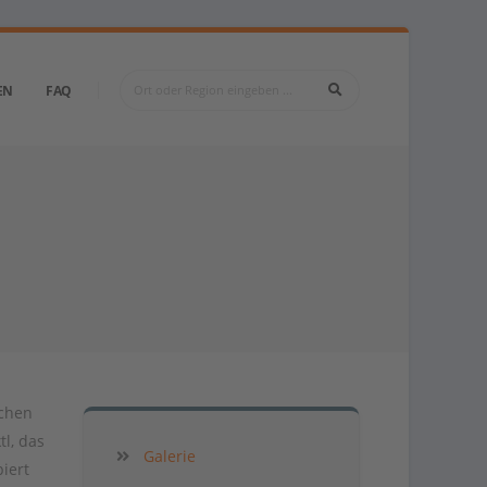
EN
FAQ
schen
l, das
Galerie
iert