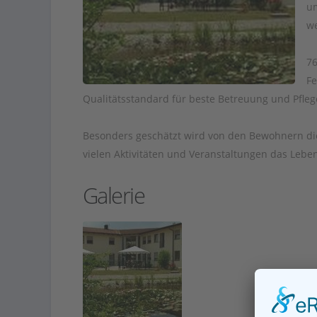
um
we
76
Fe
Qualitätsstandard für beste Betreuung und Pfleg
Besonders geschätzt wird von den Bewohnern die 
vielen Aktivitäten und Veranstaltungen das Lebe
Galerie