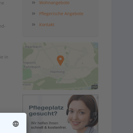
Wohnangebote
ne
Pflegerische Angebote
Kontakt
nd-
ie in