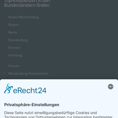
Top-Residenzen in den
Bundesländern finden
Baden-Württemberg
Bayern
Berlin
Brandenburg
Bremen
Hamburg
Hessen
Mecklenburg-Vorpommern
Niedersachsen
Nordrhein-Westfalen
Rheinland-Pfalz
Saarland
Sachsen