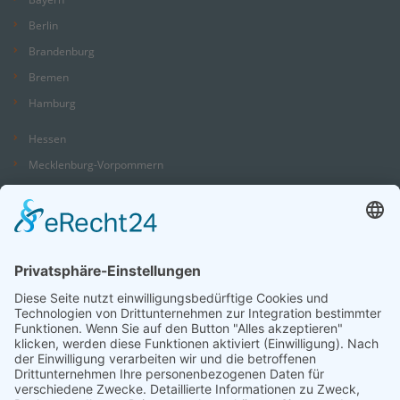
Berlin
Brandenburg
Bremen
Hamburg
Hessen
Mecklenburg-Vorpommern
Niedersachsen
Nordrhein-Westfalen
Rheinland-Pfalz
Saarland
Sachsen
Sachsen-Anhalt
Schleswig-Holstein
Thüringen