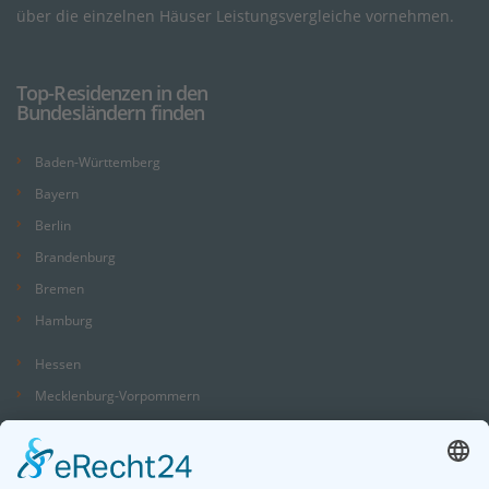
über die einzelnen Häuser Leistungsvergleiche vornehmen.
Top-Residenzen in den
Bundesländern finden
Baden-Württemberg
Bayern
Berlin
Brandenburg
Bremen
Hamburg
Hessen
Mecklenburg-Vorpommern
Niedersachsen
Nordrhein-Westfalen