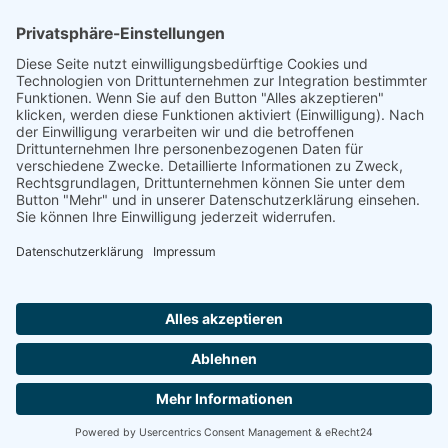
Rheinland-Pfalz
Saarland
Sachsen
Sachsen-Anhalt
Schleswig-Holstein
Thüringen
Ein Portal der
ProAgeMedia GmbH & Co. KG
.
Informationen für Anbieter
Nutzungsbedingungen
Datenschutz
Impressum