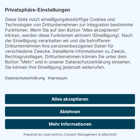
Saarland
Sachsen
Sachsen-Anhalt
Schleswig-Holstein
Thüringen
Ein Portal der
ProAgeMedia GmbH & Co. KG
.
Informationen für Anbieter
Nutzungsbedingungen
Datenschutz
Impressum