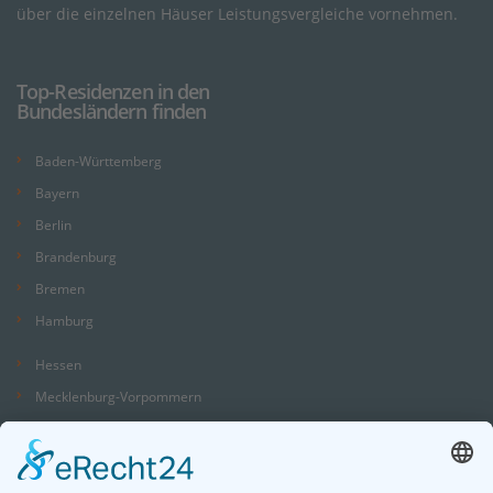
über die einzelnen Häuser Leistungsvergleiche vornehmen.
Top-Residenzen in den
Bundesländern finden
Baden-Württemberg
Bayern
Berlin
Brandenburg
Bremen
Hamburg
Hessen
Mecklenburg-Vorpommern
Niedersachsen
Nordrhein-Westfalen
Rheinland-Pfalz