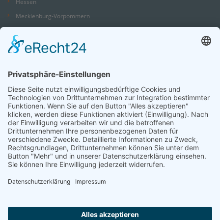
Hessen
Mecklenburg-Vorpommern
Niedersachsen
Nordrhein-Westfalen
Rheinland-Pfalz
Saarland
Sachsen
Sachsen-Anhalt
Schleswig-Holstein
Thüringen