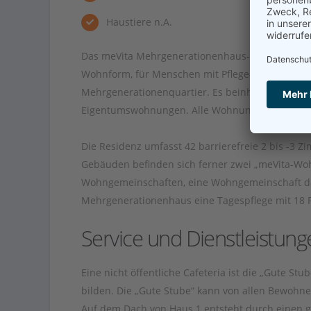
Haustiere n.A.
Das meVita Mehrgenerationenhaus-Kalkofen in W
Wohnform, für Menschen mit Pflege- und Unters
Mehrgenerationenquartier. Es beinhaltet zwei G
Eigentumswohnungen. Alle Wohnungen sind barri
Die Residenz umfasst 42 barrierefreie 2 bis -3
Gebäuden befinden sich ferner zwei „meVita-Woh
Wohngemeinschaften, eine Wohngemeinschaft davo
Mehrgenerationenhaus eine Tagespflege mit 18 P
Service und Dienstleistung
Eine nicht öffentliche Cafeteria ist die „Gute 
bilden. Die „Gute Stube“ kann von allen Bewoh
Auf dem Dach von Haus 1 entsteht durch einen 