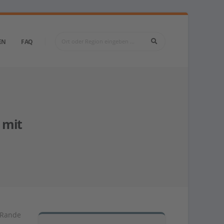
EN
FAQ
 mit
m Rande