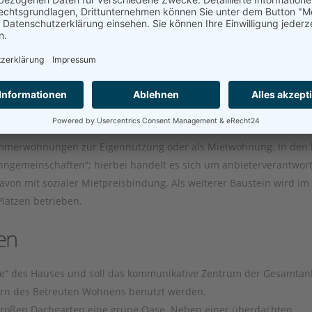
aldenbuch ermöglicht eine zeitgemäße und bedarfsorientierte
tützungsbedarf und für die weiteren Bewohner im
ebäude – Haus 1 mit Betreuten Wohnungen, Haus 2 mit klassische
erefrei erreichbar.
 Zimmerwohnungen zur Eigennutzung oder als Mietwohnung. In den
ngemeinschaften“; hierbei handelt es sich um anbieterverantwor
n mit sozialer Mietpreisbindung. Als weiterer Baustein wird im
lätzen betrieben.
en
Stube“ des Hauses und soll das kommunikative Zentrum der Gesamtan
nern des Betreuten Wohnens benutzt werden.
großen Dachgarten eine grüne Oase. Neben einer überdachten