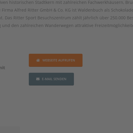
iven historischen Stadtkern mit zahlreichen Fachwerkhäusern, Br
e Firma Alfred Ritter GmbH & Co. KG ist Waldenbuch als Schokolad
. Das Ritter Sport Besuchszentrum zählt jährlich über 250.000 Be
und den zahlreichen Wanderwegen attraktive Freizeitmöglichkeit
WEBSEITE AUFRUFEN
mit
E-MAIL SENDEN