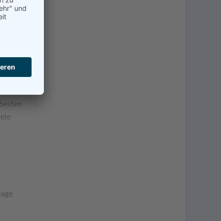
n
 beiden
tete
lage