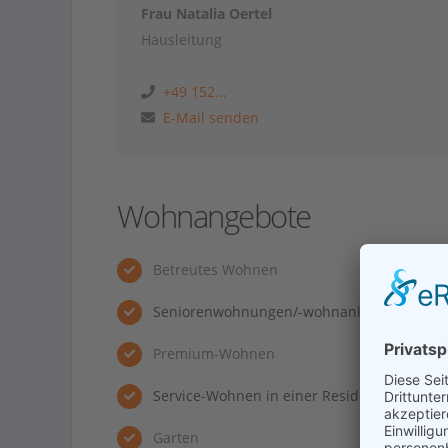
Frau Natalia Oertel
Hausleitung
+49 152...
E-Mail senden
Wohnangebote
Betreutes Wohnen
Seniorenwohnungen/-wohnanlage
Premium-Wohnen
Service-Wohnen in einer Residenz
Garten