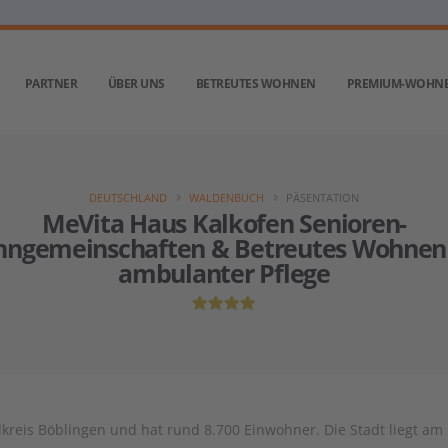
PARTNER
ÜBER UNS
BETREUTES WOHNEN
PREMIUM-WOHN
DEUTSCHLAND
WALDENBUCH
PÄSENTATION
MeVita Haus Kalkofen Senioren-
ngemeinschaften & Betreutes Wohnen
ambulanter Pflege
dkreis Böblingen und hat rund 8.700 Einwohner. Die Stadt liegt a