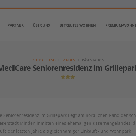
PARTNER
ÜBER UNS
BETREUTES WOHNEN
PREMIUM-WOHN
DEUTSCHLAND
MINDEN
PÄSENTATION
MediCare Seniorenresidenz im Grillepar
e Seniorenresidenz Im Grillepark liegt am nördlichen Rand der sc
serstadt Minden inmitten eines ehemaligen Kasernengeländes, d
ufe der letzten Jahre als gleichnamiger Einkaufs- und Wohnpark