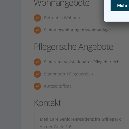
Wohnangebote
Betreutes Wohnen
Seniorenwohnungen/-wohnanlage
Pflegerische Angebote
Seperater vollstationärer Pflegebereich
Stationärer Pflegebereich
Kurzzeitpflege
Kontakt
MediCare Seniorenresidenz im Grillepark
An der Grille 2-6