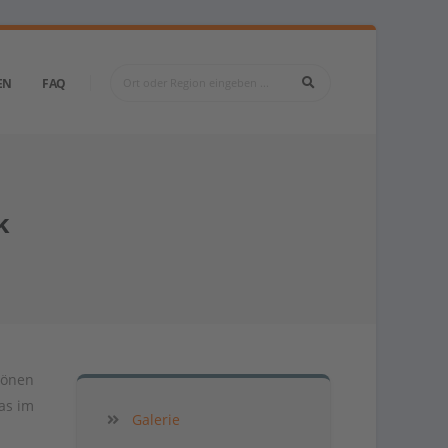
EN
FAQ
k
hönen
as im
Galerie