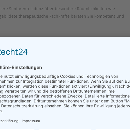
sere Seniorenresidenz über besondere Räumlichkeiten wie
gebildete therapeutische Fachkräfte beraten Sie kompetent und
albereich Junge Pflege/Phase F 15 Einzel- und 3 Doppelzimmer fü