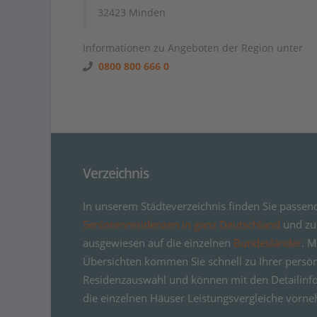
32423 Minden
Informationen zu Angeboten der Region unter
0800 800 666 0
Verzeichnis
In unserem Städteverzeichnis finden Sie passen
Seniorenresidenzen in ganz Deutschland
und zus
ausgewiesen auf die einzelnen
Bundesländer
. M
Übersichten kommen Sie schnell zu Ihrer persö
Residenzauswahl und können mit den Detailinf
die einzelnen Häuser Leistungsvergleiche vorn