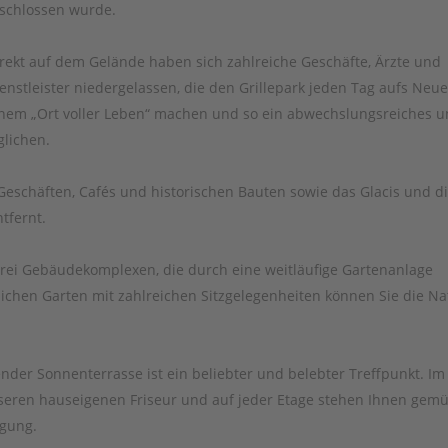
schlossen wurde.
rekt auf dem Gelände haben sich zahlreiche Geschäfte, Ärzte und
enstleister niedergelassen, die den Grillepark jeden Tag aufs Neue
nem „Ort voller Leben“ machen und so ein abwechslungsreiches 
lichen.
eschäften, Cafés und historischen Bauten sowie das Glacis und d
tfernt.
drei Gebäudekomplexen, die durch eine weitläufige Gartenanlage
ichen Garten mit zahlreichen Sitzgelegenheiten können Sie die Na
ender Sonnenterrasse ist ein beliebter und belebter Treffpunkt. Im
eren hauseigenen Friseur und auf jeder Etage stehen Ihnen gemü
ügung.