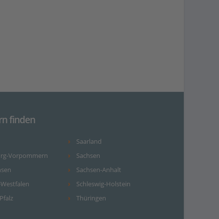
rn finden
Saarland
urg-Vorpommern
Sachsen
hsen
Sachsen-Anhalt
-Westfalen
Schleswig-Holstein
Pfalz
Thüringen