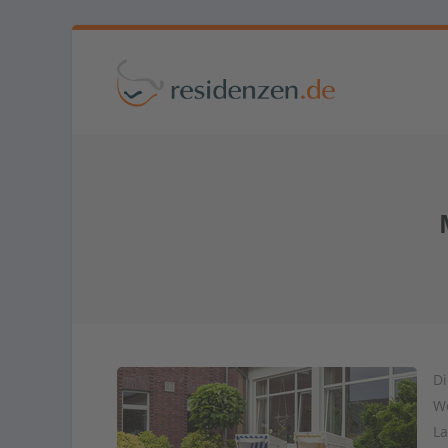
Di
We
La