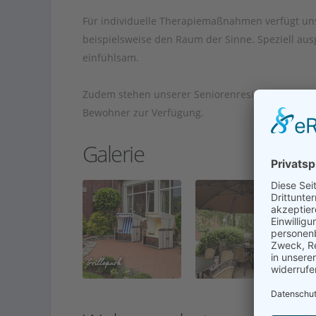
Für individuelle Therapiemaßnahmen verfügt un
beispielsweise den Raum der Sinne. Speziell aus
einfühlsam.
Zudem stehen unserer Seniorenresidenz im Spezi
Bewohner zur Verfügung.
Galerie