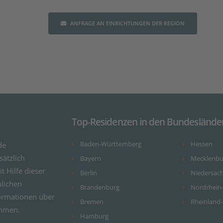
ANFRAGE AN EINRICHTUNGEN DER REGION
Top-Residenzen in den Bundeslände
de
Baden-Württemberg
Hessen
ätzlich
Bayern
Mecklenb
it Hilfe dieser
Berlin
Niedersac
nlichen
Brandenburg
Nordrhein
ormationen über
Bremen
Rheinland-
ehmen.
Hamburg