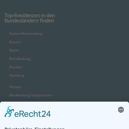
Top-Residenzen in den
Bundesländern finden
Baden-Württemberg
Bayern
Berlin
Brandenburg
Bremen
Hamburg
Hessen
Mecklenburg-Vorpommern
Niedersachsen
Nordrhein-Westfalen
Rheinland-Pfalz