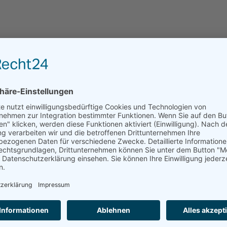
Leider kann das Haus über residenzen.de nicht dire
angefragt werden.
ANFRAGE AN EINRICHTUNGEN DER REGION