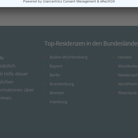
Top-Residenzen in den Bundeslände
de
Baden-Württemberg
Hessen
ätzlich
Bayern
Mecklenb
it Hilfe dieser
Berlin
Niedersac
nlichen
Brandenburg
Nordrhein
ormationen über
Bremen
Rheinland-
ehmen.
Hamburg