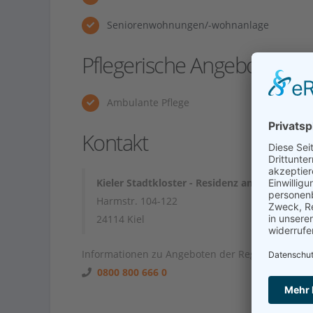
Seniorenwohnungen/-wohnanlage
Pflegerische Angebote
Ambulante Pflege
Kontakt
Kieler Stadtkloster - Residenz am Park
Harmstr. 104-122
24114 Kiel
Informationen zu Angeboten der Region unter
0800 800 666 0