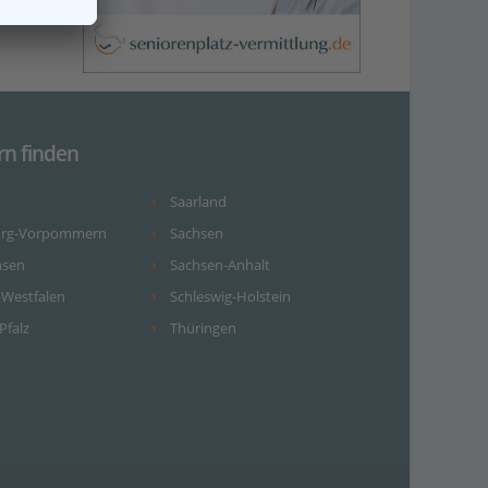
rn finden
Saarland
urg-Vorpommern
Sachsen
hsen
Sachsen-Anhalt
-Westfalen
Schleswig-Holstein
Pfalz
Thüringen