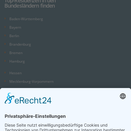
Top-Residenzen in den
Bundesländern finden
Baden-Württemberg
Bayern
Berlin
Brandenburg
Bremen
Hamburg
Hessen
Mecklenburg-Vorpommern
Niedersachsen
Nordrhein-Westfalen
Rheinland-Pfalz
Saarland
Sachsen