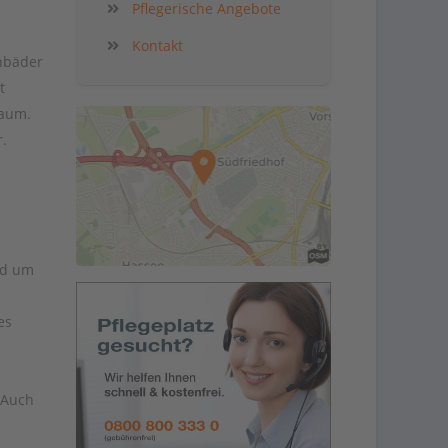
Pflegerische Angebote
Kontakt
hbäder
t
raum.
.
nd um
es
 Auch