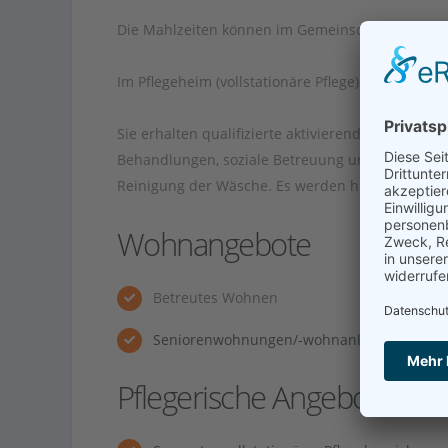
Die Mahlzeiten können im Gemeinschaftsraum i
Im Pflegeheim (vollstationäre Pflege) werden die
Sie erhalten qualifizierte aktivierende Grund- u
Behandlungen, soziale Betreuung und Beratung, 
Reinigung der Wäsche. Es werden hier auch Kurz
Wohnangebote
Betreutes Wohnen
Seniorenwohnungen/-wohnanlage
Pflegerische Angebote