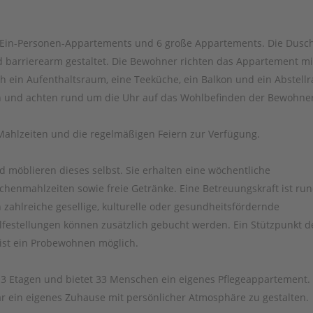
 Ein-Personen-Appartements und 6 große Appartements. Die Dusc
barrierearm gestaltet. Die Bewohner richten das Appartement mi
ch ein Aufenthaltsraum, eine Teeküche, ein Balkon und ein Abstell
fen und achten rund um die Uhr auf das Wohlbefinden der Bewohner
 Mahlzeiten und die regelmäßigen Feiern zur Verfügung.
möblieren dieses selbst. Sie erhalten eine wöchentliche
schenmahlzeiten sowie freie Getränke. Eine Betreuungskraft ist ru
 zahlreiche gesellige, kulturelle oder gesundheitsfördernde
lfestellungen können zusätzlich gebucht werden. Ein Stützpunkt d
s ist ein Probewohnen möglich.
er 3 Etagen und bietet 33 Menschen ein eigenes Pflegeappartement.
iar ein eigenes Zuhause mit persönlicher Atmosphäre zu gestalten.