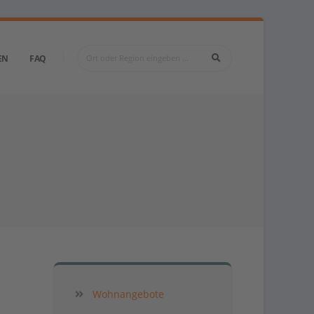
EN
FAQ
Wohnangebote