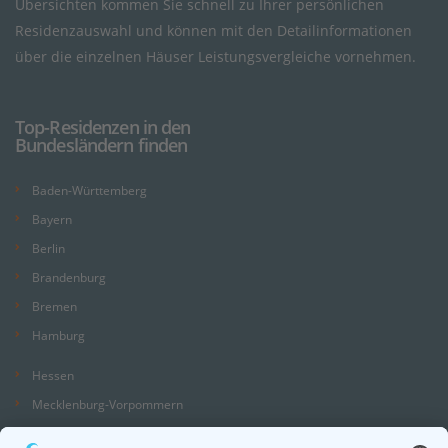
Übersichten kommen Sie schnell zu Ihrer persönlichen
Residenzauswahl und können mit den Detailinformationen
über die einzelnen Häuser Leistungsvergleiche vornehmen.
Top-Residenzen in den
Bundesländern finden
Baden-Württemberg
Bayern
Berlin
Brandenburg
Bremen
Hamburg
Hessen
Mecklenburg-Vorpommern
Niedersachsen