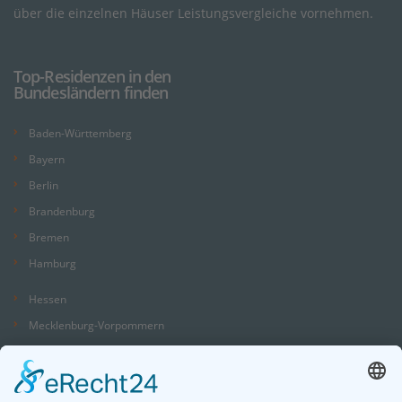
über die einzelnen Häuser Leistungsvergleiche vornehmen.
Top-Residenzen in den
Bundesländern finden
Baden-Württemberg
Bayern
Berlin
Brandenburg
Bremen
Hamburg
Hessen
Mecklenburg-Vorpommern
Niedersachsen
Nordrhein-Westfalen