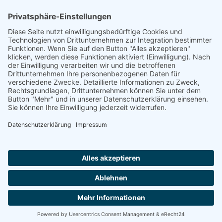
Rheinland-Pfalz
Saarland
Sachsen
Sachsen-Anhalt
Schleswig-Holstein
Thüringen
Ein Portal der
ProAgeMedia GmbH & Co. KG
.
Informationen für Anbieter
Nutzungsbedingungen
Datenschutz
Impressum