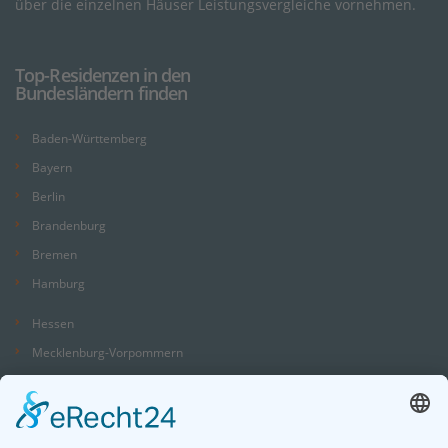
über die einzelnen Häuser Leistungsvergleiche vornehmen.
Top-Residenzen in den
Bundesländern finden
Baden-Württemberg
Bayern
Berlin
Brandenburg
Bremen
Hamburg
Hessen
Mecklenburg-Vorpommern
Niedersachsen
Nordrhein-Westfalen
Rheinland-Pfalz