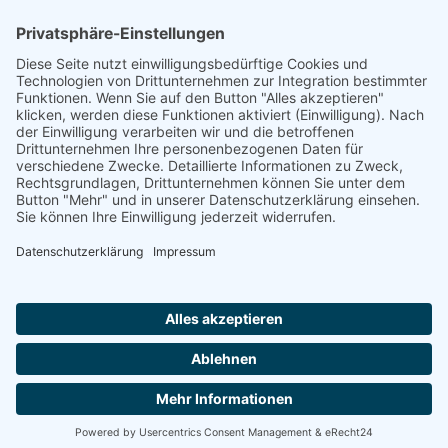
Rheinland-Pfalz
Saarland
Sachsen
Sachsen-Anhalt
Schleswig-Holstein
Thüringen
Ein Portal der
ProAgeMedia GmbH & Co. KG
.
Informationen für Anbieter
Nutzungsbedingungen
Datenschutz
Impressum