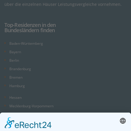
über die einzelnen Häuser Leistungsvergleiche vornehmen.
Top-Residenzen in den
Bundesländern finden
Baden-Württemberg
Bayern
Berlin
Brandenburg
Bremen
Hamburg
Hessen
Mecklenburg-Vorpommern
Niedersachsen
Nordrhein-Westfalen