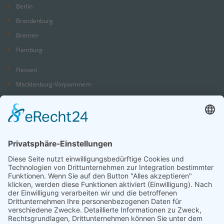
Berlin
Brandenburg
Bremen
Hamburg
Hessen
Mecklenburg-Vorpommern
Niedersachsen
Nordrhein-Westfalen
Rheinland-Pfalz
Saarland
Sachsen
Sachsen-Anhalt
Schleswig-Holstein
Thüringen