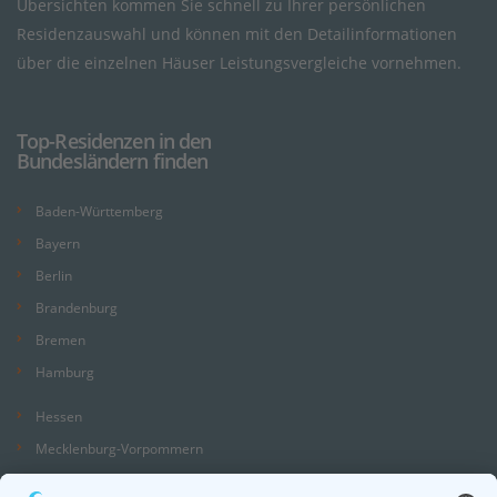
Übersichten kommen Sie schnell zu Ihrer persönlichen
Residenzauswahl und können mit den Detailinformationen
über die einzelnen Häuser Leistungsvergleiche vornehmen.
Top-Residenzen in den
Bundesländern finden
Baden-Württemberg
Bayern
Berlin
Brandenburg
Bremen
Hamburg
Hessen
Mecklenburg-Vorpommern
Niedersachsen