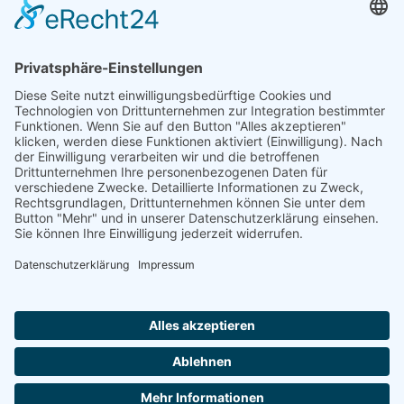
Nordrhein-Westfalen
Rheinland-Pfalz
Saarland
Sachsen
Sachsen-Anhalt
Schleswig-Holstein
Thüringen
Ein Portal der
ProAgeMedia GmbH & Co. KG
.
Informationen für Anbieter
Nutzungsbedingungen
Datenschutz