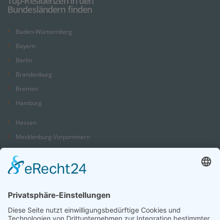
Top-Residenzen in den
Bundesländern finden
Baden-Württemberg
Bayern
Berlin
Brandenburg
Bremen
Hamburg
Hessen
Mecklenburg-Vorpommern
Niedersachsen
Nordrhein-Westfalen
Rheinland-Pfalz
Saarland
Sachsen