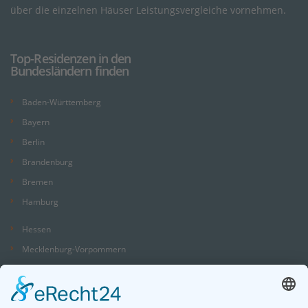
über die einzelnen Häuser Leistungsvergleiche vornehmen.
Top-Residenzen in den
Bundesländern finden
Baden-Württemberg
Bayern
Berlin
Brandenburg
Bremen
Hamburg
Hessen
Mecklenburg-Vorpommern
Niedersachsen
Nordrhein-Westfalen