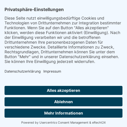
Rheinland-Pfalz
Saarland
Sachsen
Sachsen-Anhalt
Schleswig-Holstein
Thüringen
Ein Portal der
ProAgeMedia GmbH & Co. KG
.
Informationen für Anbieter
Nutzungsbedingungen
Datenschutz
Impressum