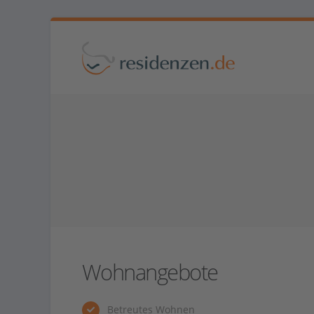
Wohnangebote
Betreutes Wohnen