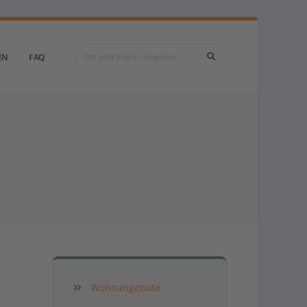
EN
FAQ
Wohnangebote