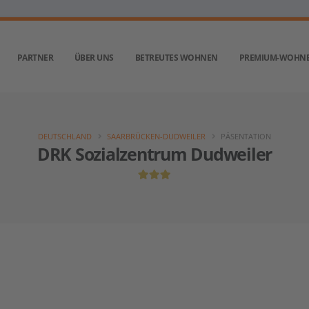
PARTNER
ÜBER UNS
BETREUTES WOHNEN
PREMIUM-WOHN
DEUTSCHLAND
SAARBRÜCKEN-DUDWEILER
PÄSENTATION
DRK Sozialzentrum Dudweiler