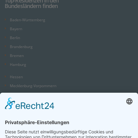
Top-Residenzen in den
Bundesländern finden
Baden-Württemberg
Bayern
Berlin
Brandenburg
Bremen
Hamburg
Hessen
Mecklenburg-Vorpommern
Niedersachsen
Nordrhein-Westfalen
Rheinland-Pfalz
Saarland
Sachsen