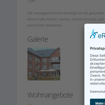
72m².
Die hauseigene Küche versorgt Sie mit gesunder
Bistro-Café, Friseur, Garten, Sonnenterrasse un
wohnliches Ambiente.
Galerie
Wohnangebote