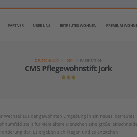
PARTNER
ÜBER UNS
BETREUTES WOHNEN
PREMIUM-WOHN
DEUTSCHLAND
JORK
PÄSENTATION
CMS Pflegewohnstift Jork
r Wechsel aus der gewohnten Umgebung in ein neues, betreutes
hnumfeld stellt für viele ältere Menschen eine große, einschneid
ränderung dar. Es ergeben sich Fragen und es entstehen