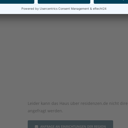
Leider kann das Haus über residenzen.de nicht dire
angefragt werden.
ANFRAGE AN EINRICHTUNGEN DER REGION