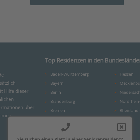
Top-Residenzen in den Bundeslände
de
Baden-Württemberg
Hessen
ätzlich
Bayern
Mecklenb
it Hilfe dieser
Berlin
Niedersac
nlichen
Brandenburg
Nordrhein
ormationen über
Bremen
Rheinland-
ehmen.
Hamburg
Sie suchen einen Platz in einer Seniorenresidenz?