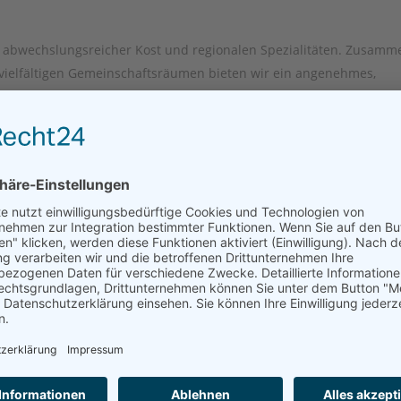
, abwechslungsreicher Kost und regionalen Spezialitäten. Zusamm
d vielfältigen Gemeinschaftsräumen bieten wir ein angenehmes,