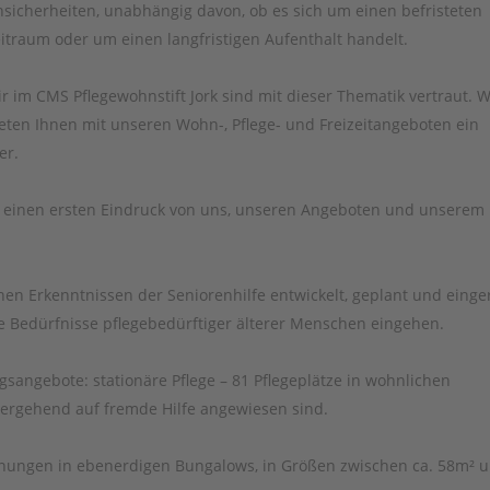
sicherheiten, unabhängig davon, ob es sich um einen befristeten
itraum oder um einen langfristigen Aufenthalt handelt.
r im CMS Pflegewohnstift Jork sind mit dieser Thematik vertraut. W
eten Ihnen mit unseren Wohn-, Pflege- und Freizeitangeboten ein
er.
ich einen ersten Eindruck von uns, unseren Angeboten und unserem
n Erkenntnissen der Seniorenhilfe entwickelt, geplant und einger
 Bedürfnisse pflegebedürftiger älterer Menschen eingehen.
sangebote: stationäre Pflege – 81 Pflegeplätze in wohnlichen
bergehend auf fremde Hilfe angewiesen sind.
nungen in ebenerdigen Bungalows, in Größen zwischen ca. 58m² 