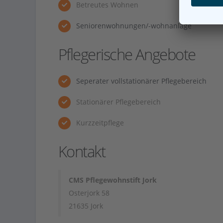
Betreutes Wohnen
Seniorenwohnungen/-wohnanlage
Pflegerische Angebote
Seperater vollstationärer Pflegebereich
Stationärer Pflegebereich
Kurzzeitpflege
Kontakt
CMS Pflegewohnstift Jork
Osterjork 58
21635 Jork