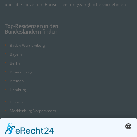
über die einzelnen Häuser Leistungsvergleiche vornehmen.
Top-Residenzen in den
Bundesländern finden
Baden-Württemberg
Bayern
Berlin
Brandenburg
Bremen
Hamburg
Hessen
Mecklenburg-Vorpommern
Niedersachsen
Nordrhein-Westfalen