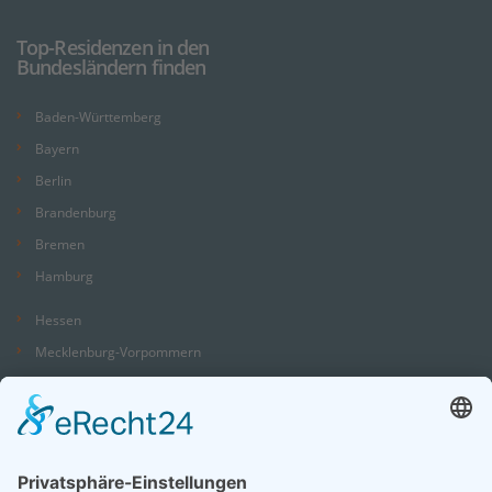
Top-Residenzen in den
Bundesländern finden
Baden-Württemberg
Bayern
Berlin
Brandenburg
Bremen
Hamburg
Hessen
Mecklenburg-Vorpommern
Niedersachsen
Nordrhein-Westfalen
Rheinland-Pfalz
Saarland