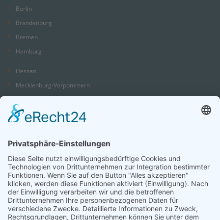
Berlin
Brandenburg
Bremen
Hamburg
Hessen
Mecklenburg-Vorpommern
Niedersachsen
Nordrhein-Westfalen
Rheinland-Pfalz
Saarland
Sachsen
Sachsen-Anhalt
Schleswig-Holstein
Thüringen