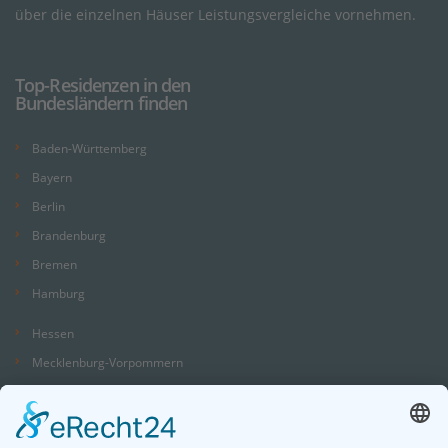
über die einzelnen Häuser Leistungsvergleiche vornehmen.
Top-Residenzen in den
Bundesländern finden
Baden-Württemberg
Bayern
Berlin
Brandenburg
Bremen
Hamburg
Hessen
Mecklenburg-Vorpommern
Niedersachsen
Nordrhein-Westfalen