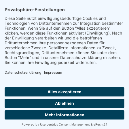
Rheinland-Pfalz
Saarland
Sachsen
Sachsen-Anhalt
Schleswig-Holstein
Thüringen
Ein Portal der
ProAgeMedia GmbH & Co. KG
.
Informationen für Anbieter
Nutzungsbedingungen
Datenschutz
Impressum