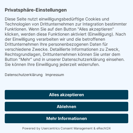
Rheinland-Pfalz
Saarland
Sachsen
Sachsen-Anhalt
Schleswig-Holstein
Thüringen
Ein Portal der
ProAgeMedia GmbH & Co. KG
.
Informationen für Anbieter
Nutzungsbedingungen
Datenschutz
Impressum