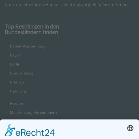
über die einzelnen Häuser Leistungsvergleiche vornehmen.
Top-Residenzen in den
Bundesländern finden
Baden-Württemberg
Bayern
Berlin
Brandenburg
Bremen
Hamburg
Hessen
Mecklenburg-Vorpommern
Niedersachsen
Nordrhein-Westfalen