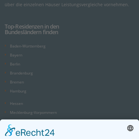
über die einzelnen Häuser Leistungsvergleiche vornehmen.
Top-Residenzen in den
Bundesländern finden
Baden-Württemberg
Bayern
Berlin
Brandenburg
Bremen
Hamburg
Hessen
Mecklenburg-Vorpommern
Niedersachsen
Nordrhein-Westfalen