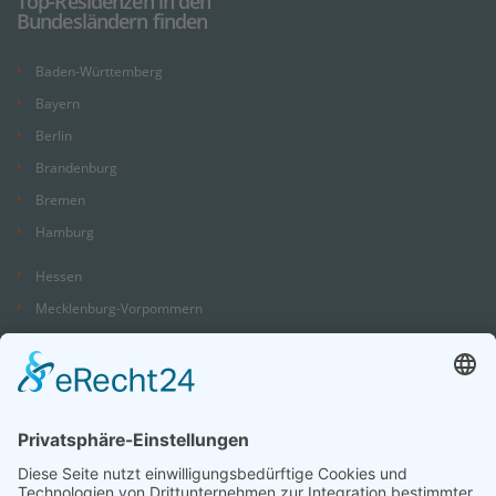
Top-Residenzen in den
Bundesländern finden
Baden-Württemberg
Bayern
Berlin
Brandenburg
Bremen
Hamburg
Hessen
Mecklenburg-Vorpommern
Niedersachsen
Nordrhein-Westfalen
Rheinland-Pfalz
Saarland
Sachsen