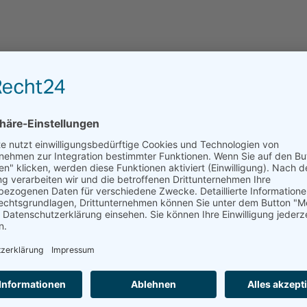
Leider kann das Haus über residenzen.de nicht dire
angefragt werden.
ANFRAGE AN EINRICHTUNGEN DER REGION