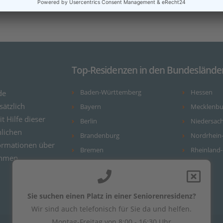
Top-Residenzen in den Bundeslände
de
Baden-Württemberg
Hessen
ätzlich
Bayern
Mecklenb
it Hilfe dieser
Berlin
Niedersac
nlichen
Brandenburg
Nordrhein
ormationen über
Bremen
Rheinland-
ehmen.
Hamburg
Sie suchen einen Platz in einer Seniorenresidenz?
Wir sind auch telefonisch für Sie da und helfen.
Montag-Freitag von 8:00 - 16:30 Uhr