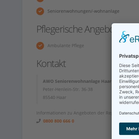
Seniorenwohnungen/-wohnanlage
Pflegerische Angebote
Ambulante Pflege
Kontakt
AWO Seniorenwohnanlage Haar
Peter-Henlein-Str. 36-38
85540 Haar
Informationen zu Angeboten der Region unter
0800 800 666 0