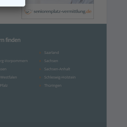
rn finden
Saarland
urg-Vorpommern
Sachsen
hsen
Sachsen-Anhalt
-Westfalen
Schleswig-Holstein
Pfalz
Thüringen