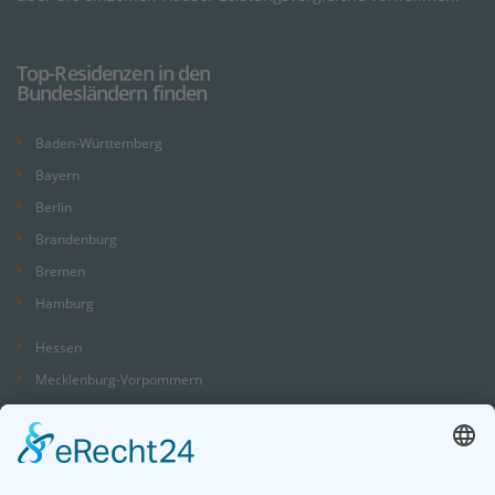
Top-Residenzen in den
Bundesländern finden
Baden-Württemberg
Bayern
Berlin
Brandenburg
Bremen
Hamburg
Hessen
Mecklenburg-Vorpommern
Niedersachsen
Nordrhein-Westfalen
Rheinland-Pfalz