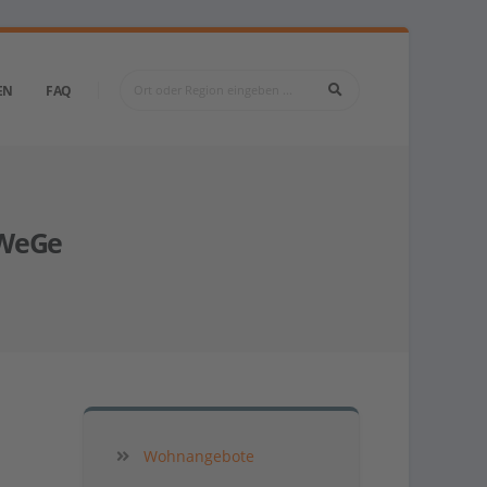
EN
FAQ
sWeGe
Wohnangebote