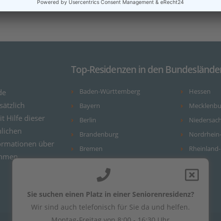
Top-Residenzen in den Bundeslände
de
Baden-Württemberg
Hessen
ätzlich
Bayern
Mecklenb
it Hilfe dieser
Berlin
Niedersac
nlichen
Brandenburg
Nordrhein
ormationen über
Bremen
Rheinland-
ehmen.
Hamburg
Sie suchen einen Platz in einer Seniorenresidenz?
Wir sind auch telefonisch für Sie da und helfen.
Montag-Freitag von 8:00 - 16:30 Uhr