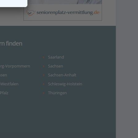
rn finden
Saarland
urg-Vorpommern
Sachsen
hsen
Sachsen-Anhalt
-Westfalen
Schleswig-Holstein
Pfalz
Thüringen