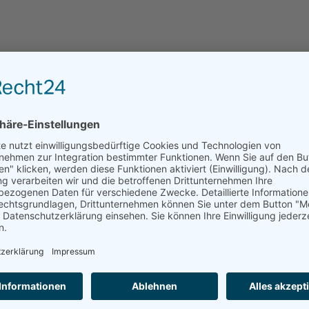
sWeGe
Leider kann das Haus über residenzen.de nicht dire
angefragt werden.
ANFRAGE AN EINRICHTUNGEN DER REGION