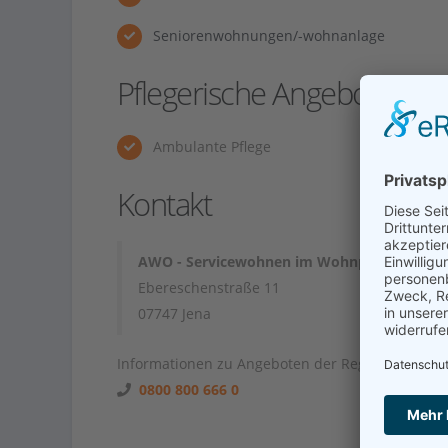
Seniorenwohnungen/-wohnanlage
Pflegerische Angebote
Ambulante Pflege
Kontakt
AWO - Servicewohnen im Wohnpark Leben
Ebereschenstraße 11
07747 Jena
Informationen zu Angeboten der Region unter
0800 800 666 0