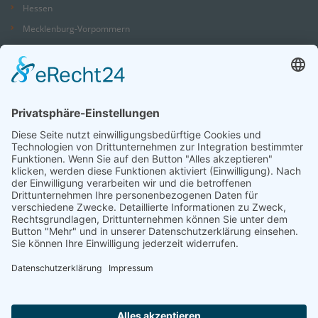
Hessen
Mecklenburg-Vorpommern
Niedersachsen
Nordrhein-Westfalen
Rheinland-Pfalz
Saarland
Sachsen
Sachsen-Anhalt
Schleswig-Holstein
Thüringen