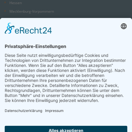
Hessen
Mecklenburg-Vorpommern
Niedersachsen
Nordrhein-Westfalen
Rheinland-Pfalz
Saarland
Sachsen
Sachsen-Anhalt
Schleswig-Holstein
Thüringen