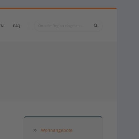
EN
FAQ
Wohnangebote