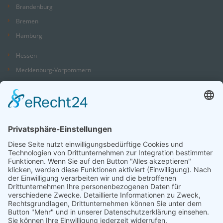
Brandenburg
Bremen
Hamburg
Hessen
Mecklenburg-Vorpommern
Niedersachsen
Nordrhein-Westfalen
Rheinland-Pfalz
Saarland
Sachsen
Sachsen-Anhalt
Schleswig-Holstein
Thüringen